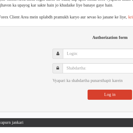
jhavon ka upayog kar sakte hain jo khudaike liye banaye gaye hain.
Forex Client Area mein uplabdh pramukh karyo aur sevao ko janane ke liye,
kr
Authorization form
Login:
Shabdartha:
Vyapari ka shabdartha punarsthapit karein
Log in
apurn jankari