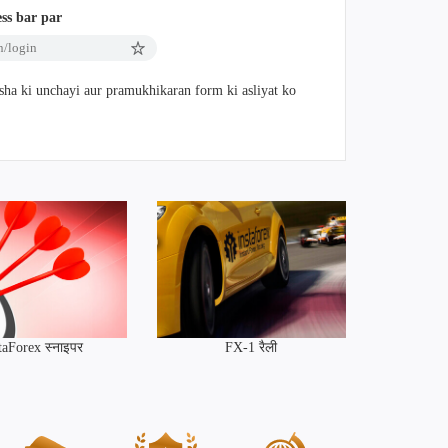
ss bar par
in/login
ksha ki unchayi aur pramukhikaran form ki asliyat ko
taForex स्नाइपर
FX-1 रैली