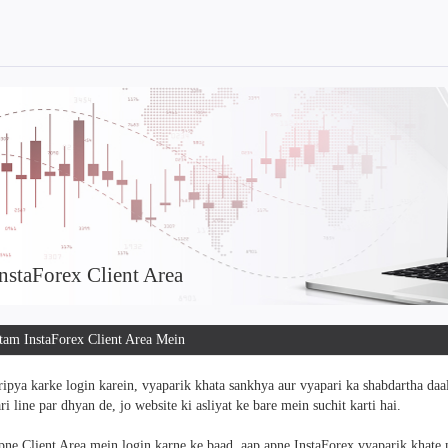
nstaForex Client Area
am InstaForex Client Area Mein
ipya karke login karein, vyaparik khata sankhya aur vyapari ka shabdartha daa
ri line par dhyan de, jo website ki asliyat ke bare mein suchit karti hai.
ne Client Area mein login karne ke baad, aap apne InstaForex vyaparik khate m